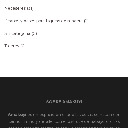
Neceseres
(31)
Peanas y bases para Figuras de madera
(2)
Sin categoría
(0)
Talleres
(0)
SOBRE AMAKUYI
Amakuyi
es un espacio en el que las cosas se hacen con
cariño, mimo y detalle, con el disfrute de trabajar con las